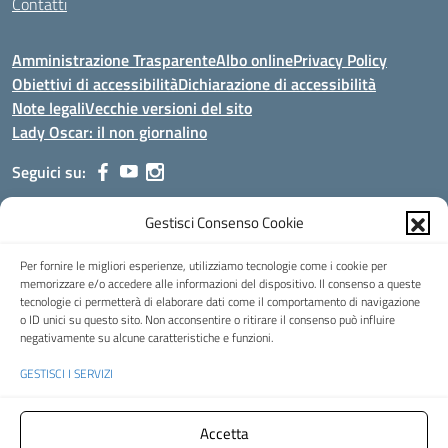
Contatti
Amministrazione Trasparente
Albo online
Privacy Policy
Obiettivi di accessibilità
Dichiarazione di accessibilità
Note legali
Vecchie versioni del sito
Lady Oscar: il non giornalino
Seguici su:
Gestisci Consenso Cookie
Indirizzo:
Viale Aldo Moro, 51 - 24021 Albino (Bg)
Centralino:
035/751389
Email:
bgis00900b@istruzione.it
Per fornire le migliori esperienze, utilizziamo tecnologie come i cookie per
Posta elettronica certificata (PEC):
bgis00900b@pec.istruzione.it
memorizzare e/o accedere alle informazioni del dispositivo. Il consenso a queste
tecnologie ci permetterà di elaborare dati come il comportamento di navigazione
Codice fiscale: 95002390169
o ID unici su questo sito. Non acconsentire o ritirare il consenso può influire
Codice meccanografico:
BGIS00900B
negativamente su alcune caratteristiche e funzioni.
Codice Indice delle Pubbliche Amministrazioni (IPA): istsc_bgis00900b
GESTISCI I SERVIZI
Codice unico di fatturazione (CUF): UFMHLX
Spazio web concesso in uso gratuito da
Web3king
, via Pertini 8 ALBINO
Accetta
(Bg)