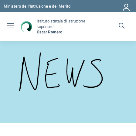
Vai ai contenuti
Vai al menu di navigazione
Vai al footer
Ministero dell'Istruzione e del Merito
Istituto statale di istruzione
superiore
Oscar Romero