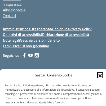
Trasparenza
Albo sindacale
Contatti
Amministrazione Trasparente
Albo online
Privacy Policy
Obiettivi di accessibilità
Dichiarazione di accessibilità
Note legali
Vecchie versioni del sito
Lady Oscar: il non giornalino
Seguici su:
Indirizzo:
Viale Aldo Moro, 51 - 24021 Albino (Bg)
Gestisci Consenso Cookie
Centralino:
035/751389
Email:
bgis00900b@istruzione.it
Posta elettronica certificata (PEC):
bgis00900b@pec.istruzione.it
Per fornire le migliori esperienze, utilizziamo tecnologie come i cookie per
Codice fiscale: 95002390169
memorizzare e/o accedere alle informazioni del dispositivo. Il consenso a queste
Codice meccanografico:
BGIS00900B
tecnologie ci permetterà di elaborare dati come il comportamento di navigazione o
ID unici su questo sito. Non acconsentire o ritirare il consenso può influire
Codice Indice delle Pubbliche Amministrazioni (IPA): istsc_bgis00900b
negativamente su alcune caratteristiche e funzioni.
Codice unico di fatturazione (CUF): UFMHLX