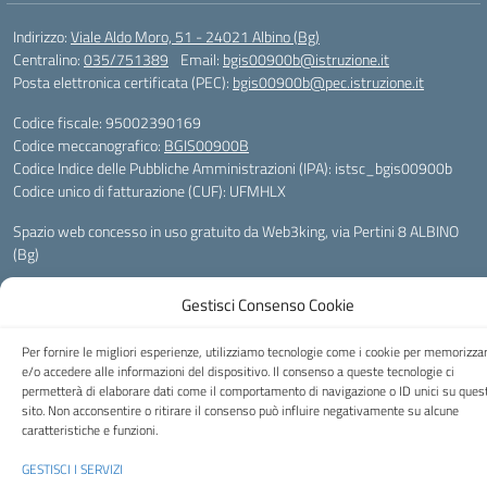
Indirizzo:
Viale Aldo Moro, 51 - 24021 Albino (Bg)
Centralino:
035/751389
Email:
bgis00900b@istruzione.it
Posta elettronica certificata (PEC):
bgis00900b@pec.istruzione.it
Codice fiscale: 95002390169
Codice meccanografico:
BGIS00900B
Codice Indice delle Pubbliche Amministrazioni (IPA): istsc_bgis00900b
Codice unico di fatturazione (CUF): UFMHLX
Spazio web concesso in uso gratuito da
Web3king
, via Pertini 8 ALBINO
(Bg)
Gestisci Consenso Cookie
Concept & Design by Designers Italia
- Versione del tema:
2.12.0
Per fornire le migliori esperienze, utilizziamo tecnologie come i cookie per memorizza
e/o accedere alle informazioni del dispositivo. Il consenso a queste tecnologie ci
permetterà di elaborare dati come il comportamento di navigazione o ID unici su ques
sito. Non acconsentire o ritirare il consenso può influire negativamente su alcune
caratteristiche e funzioni.
GESTISCI I SERVIZI