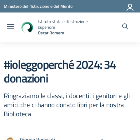
Vai ai contenuti
Vai al menu di navigazione
Vai al footer
Ministero dell'Istruzione e del Merito
Istituto statale di istruzione
superiore
Oscar Romero
#ioleggoperché 2024: 34
donazioni
Ringraziamo le classi, i docenti, i genitori e gli
amici che ci hanno donato libri per la nostra
Biblioteca.
Giorgio Vedovati