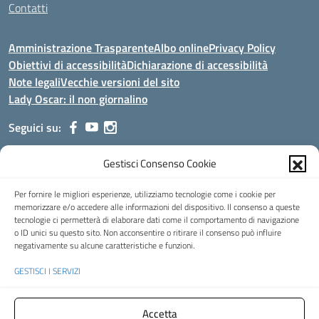
Contatti
Amministrazione Trasparente
Albo online
Privacy Policy
Obiettivi di accessibilità
Dichiarazione di accessibilità
Note legali
Vecchie versioni del sito
Lady Oscar: il non giornalino
Seguici su:
Gestisci Consenso Cookie
Indirizzo:
Viale Aldo Moro, 51 - 24021 Albino (Bg)
Centralino:
035/751389
Email:
bgis00900b@istruzione.it
Per fornire le migliori esperienze, utilizziamo tecnologie come i cookie per
Posta elettronica certificata (PEC):
bgis00900b@pec.istruzione.it
memorizzare e/o accedere alle informazioni del dispositivo. Il consenso a queste
tecnologie ci permetterà di elaborare dati come il comportamento di navigazione
Codice fiscale: 95002390169
o ID unici su questo sito. Non acconsentire o ritirare il consenso può influire
Codice meccanografico:
BGIS00900B
negativamente su alcune caratteristiche e funzioni.
Codice Indice delle Pubbliche Amministrazioni (IPA): istsc_bgis00900b
GESTISCI I SERVIZI
Codice unico di fatturazione (CUF): UFMHLX
Spazio web concesso in uso gratuito da
Web3king
, via Pertini 8 ALBINO
Accetta
(Bg)