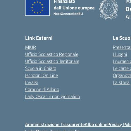
Is
O
Al
Link Esterni
La Scuo
MIUR
Presenta
Ufficio Scolastico Regionale
I luoghi
Ufficio Scolastico Territoriale
I numeri 
Scuola in Chiaro
Le carte 
Iscrizioni On Line
Organizz
Invalsi
La storia
Comune di Albino
Lady Oscar: il non giornalino
Amministrazione Trasparente
Albo online
Privacy Poli