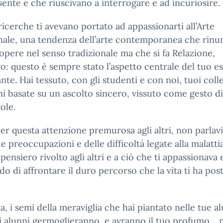
sente e che riuscivano a interrogare e ad incuriosire.
ricerche ti avevano portato ad appassionarti all’Arte
nale, una tendenza dell’arte contemporanea che rinun
opere nel senso tradizionale ma che si fa Relazione,
o: questo è sempre stato l’aspetto centrale del tuo e
nte. Hai tessuto, con gli studenti e con noi, tuoi coll
ni basate su un ascolto sincero, vissuto come gesto d
ole.
er questa attenzione premurosa agli altri, non parlav
ue preoccupazioni e delle difficoltà legate alla malatt
 pensiero rivolto agli altri e a ciò che ti appassionava e
o di affrontare il duro percorso che la vita ti ha pos
, i semi della meraviglia che hai piantato nelle tue a
i alunni germoglieranno, e avranno il tuo profumo… 