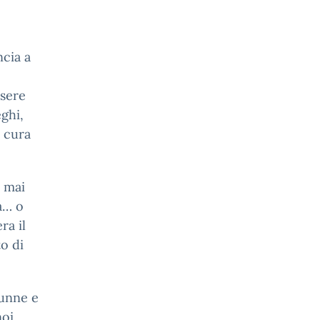
cia a
ssere
eghi,
i cura
i mai
ia… o
ra il
to di
lunne e
noi