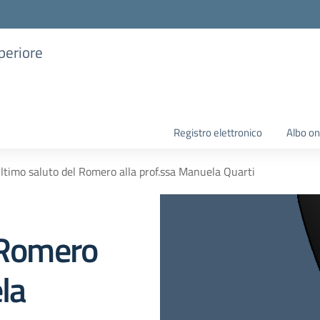
uperiore
Registro elettronico
Albo on
ultimo saluto del Romero alla prof.ssa Manuela Quarti
l Romero
la