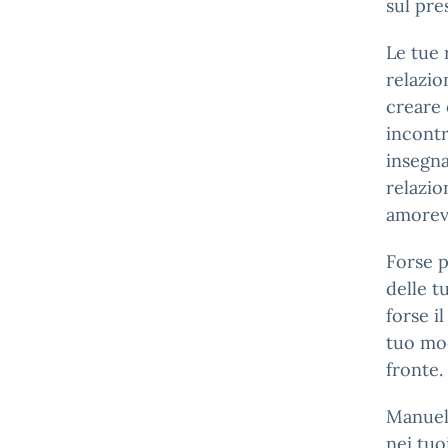
sul pre
Le tue 
relazio
creare 
incontr
insegna
relazio
amorev
Forse p
delle t
forse il
tuo mod
fronte.
Manuela
nei tuo