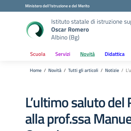
Vai ai contenuti
Vai al menu di navigazione
Vai al footer
Ministero dell'Istruzione e del Merito
Istituto statale di istruzione s
Oscar Romero
Albino (Bg)
Scuola
Servizi
Novità
Didattica
Home
Novità
Tutti gli articoli
Notizie
L’
L’ultimo saluto de
alla prof.ssa Manue