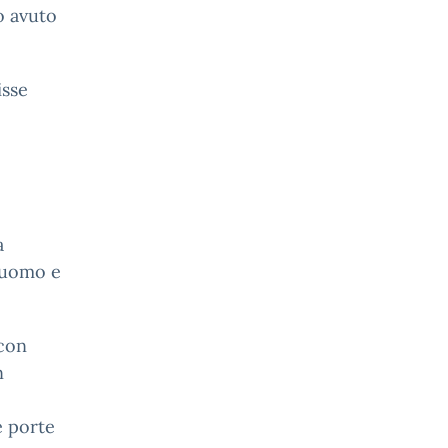
o avuto
isse
a
l’uomo e
 con
n
e porte