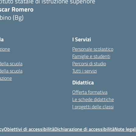
tituto statale di istruzione superiore
scar Romero
bino (Bg)
la
I Servizi
zione
Personale scolastico
Famiglie e studenti
della scuola
Percorsi di studio
della scuola
Tutti i servizi
azione
Didattica
Offerta formativa
Le schede didattiche
I progetti delle classi
cy
Obiettivi di accessibilità
Dichiarazione di accessibilità
Note legal