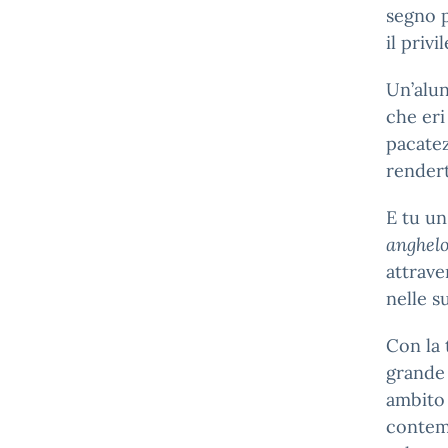
segno p
il privi
Un’alun
che eri
pacatez
rendert
E tu un
anghel
attrave
nelle s
Con la 
grande 
ambito 
contemp