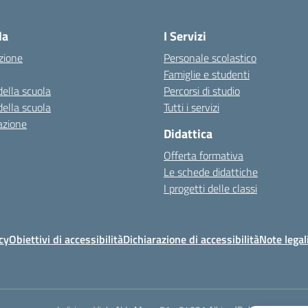
la
I Servizi
zione
Personale scolastico
Famiglie e studenti
della scuola
Percorsi di studio
della scuola
Tutti i servizi
azione
Didattica
Offerta formativa
Le schede didattiche
I progetti delle classi
cy
Obiettivi di accessibilità
Dichiarazione di accessibilità
Note legal