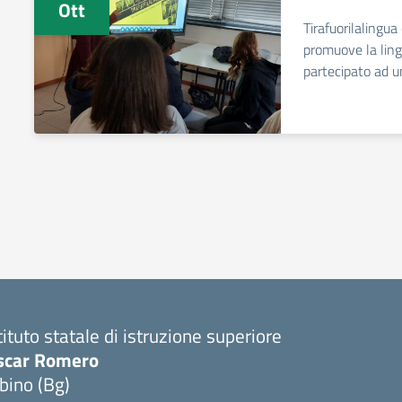
Ott
Tirafuorilalingua
promuove la lin
partecipato ad u
tituto statale di istruzione superiore
scar Romero
bino (Bg)