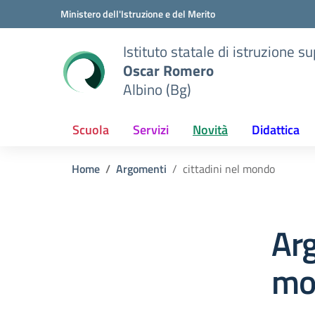
Vai ai contenuti
Vai al menu di navigazione
Vai al footer
Ministero dell'Istruzione e del Merito
Istituto statale di istruzione s
Oscar Romero
Albino (Bg)
Scuola
Servizi
Novità
Didattica
Home
Argomenti
cittadini nel mondo
Arg
mo