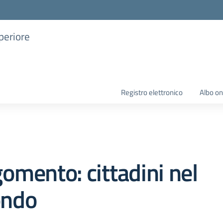
uperiore
Registro elettronico
Albo on
omento: cittadini nel
ndo