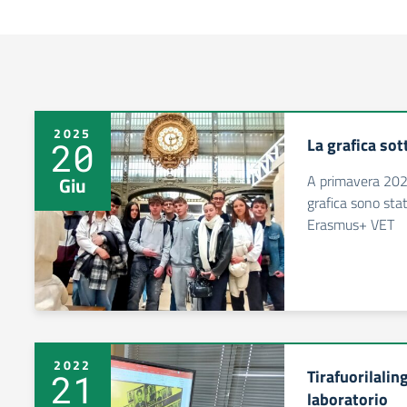
2025
La grafica sott
20
A primavera 2025
Giu
grafica sono stat
Erasmus+ VET
2022
Tirafuorilalin
21
laboratorio