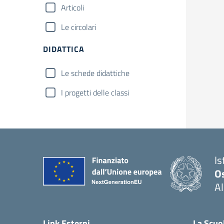
Articoli
Le circolari
DIDATTICA
Le schede didattiche
I progetti delle classi
Is
O
Al
Link Esterni
La Scuo