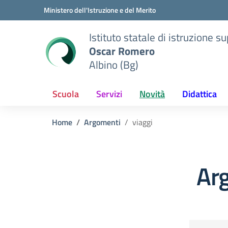
Vai ai contenuti
Vai al menu di navigazione
Vai al footer
Ministero dell'Istruzione e del Merito
Istituto statale di istruzione s
Oscar Romero
Albino (Bg)
Scuola
Servizi
Novità
Didattica
Home
Argomenti
viaggi
Arg