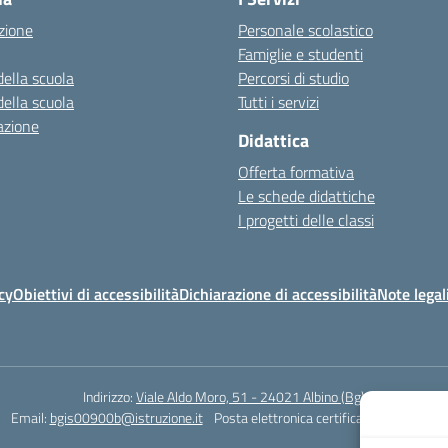
zione
Personale scolastico
Famiglie e studenti
della scuola
Percorsi di studio
della scuola
Tutti i servizi
azione
Didattica
Offerta formativa
Le schede didattiche
I progetti delle classi
cy
Obiettivi di accessibilità
Dichiarazione di accessibilità
Note legal
Indirizzo:
Viale Aldo Moro, 51 - 24021 Albino (Bg)
Email:
bgis00900b@istruzione.it
Posta elettronica certificata (PEC):
bgis0