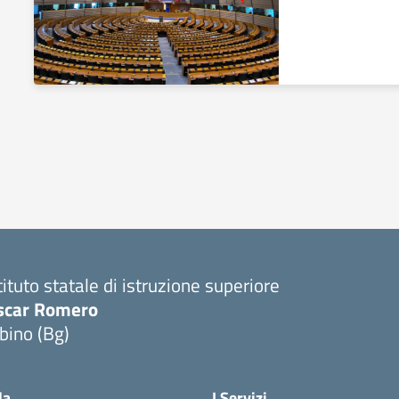
tituto statale di istruzione superiore
scar Romero
bino (Bg)
la
I Servizi