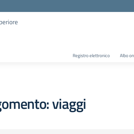
uperiore
Registro elettronico
Albo on
omento: viaggi