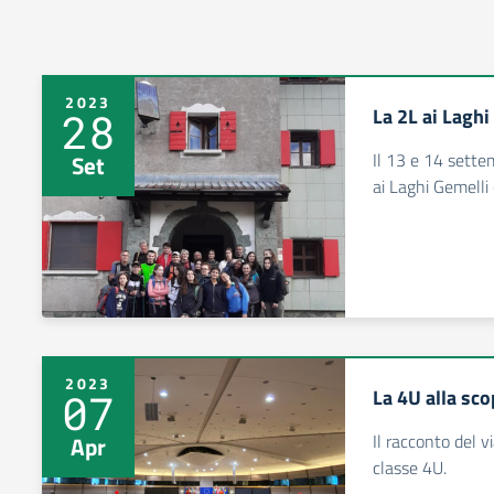
2023
La 2L ai Laghi
28
Il 13 e 14 sette
Set
ai Laghi Gemelli 
2023
La 4U alla sco
07
Il racconto del v
Apr
classe 4U.