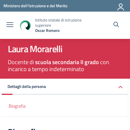
Vai ai contenuti
Vai al menu di navigazione
Vai al footer
Ministero dell'Istruzione e del Merito
Istituto statale di istruzione
superiore
Oscar Romero
Laura Morarelli
Docente di
scuola secondaria II grado
con
incarico a tempo indeterminato
Dettagli della persona
Biografia