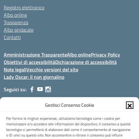
Registro elettronico
Albo online
Trasparenza
Albo sindacale
Contatti
Amministrazione Trasparente
Albo online
Privacy Policy
Obiettivi di accessibilità
Dichiarazione di accessibilità
Note legali
Vecchie versioni del sito
Lady Oscar: il non giornalino
Seguici su:
Gestisci Consenso Cookie
Indirizzo:
Viale Aldo Moro, 51 - 24021 Albino (Bg)
Centralino:
035/751389
Email:
bgis00900b@istruzione.it
Per fornire le migliori esperienze, utilizziamo tecnologie come i cookie per
Posta elettronica certificata (PEC):
bgis00900b@pec.istruzione.it
memorizzare e/o accedere alle informazioni del dispositivo. Il consenso a queste
tecnologie ci permetterà di elaborare dati come il comportamento di navigazione
Codice fiscale: 95002390169
o ID unici su questo sito. Non acconsentire o ritirare il consenso può influire