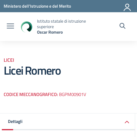
Vai ai contenuti
Vai al menu di navigazione
Vai al footer
Ministero dell'Istruzione e del Merito
Istituto statale di istruzione
superiore
Oscar Romero
LICEI
Licei Romero
CODICE MECCANOGRAFICO:
BGPM00901V
Dettagli