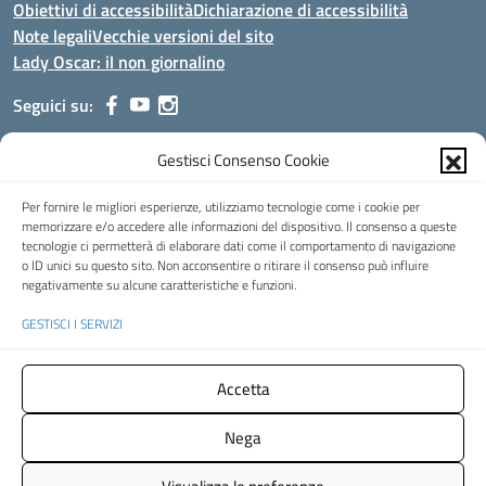
Obiettivi di accessibilità
Dichiarazione di accessibilità
Note legali
Vecchie versioni del sito
Lady Oscar: il non giornalino
Seguici su:
Gestisci Consenso Cookie
Indirizzo:
Viale Aldo Moro, 51 - 24021 Albino (Bg)
Centralino:
035/751389
Email:
bgis00900b@istruzione.it
Per fornire le migliori esperienze, utilizziamo tecnologie come i cookie per
Posta elettronica certificata (PEC):
bgis00900b@pec.istruzione.it
memorizzare e/o accedere alle informazioni del dispositivo. Il consenso a queste
tecnologie ci permetterà di elaborare dati come il comportamento di navigazione
Codice fiscale: 95002390169
o ID unici su questo sito. Non acconsentire o ritirare il consenso può influire
Codice meccanografico:
BGIS00900B
negativamente su alcune caratteristiche e funzioni.
Codice Indice delle Pubbliche Amministrazioni (IPA): istsc_bgis00900b
GESTISCI I SERVIZI
Codice unico di fatturazione (CUF): UFMHLX
Spazio web concesso in uso gratuito da
Web3king
, via Pertini 8 ALBINO
Accetta
(Bg)
Nega
Concept & Design by Designers Italia
- Versione del tema:
2.12.0