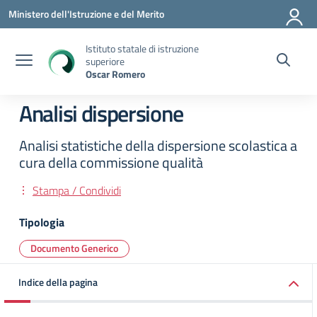
Vai ai contenuti
Vai al menu di navigazione
Vai al footer
Ministero dell'Istruzione e del Merito
Istituto statale di istruzione
superiore
Oscar Romero
Analisi dispersione
Analisi statistiche della dispersione scolastica a
cura della commissione qualità
Stampa / Condividi
Tipologia
Documento Generico
Indice della pagina