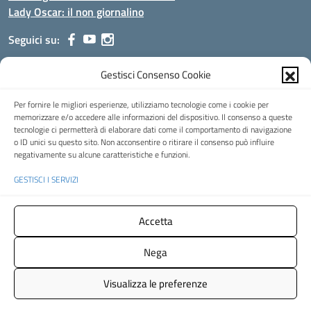
Lady Oscar: il non giornalino
Seguici su:
Gestisci Consenso Cookie
Indirizzo:
Viale Aldo Moro, 51 - 24021 Albino (Bg)
Centralino:
035/751389
Email:
bgis00900b@istruzione.it
Per fornire le migliori esperienze, utilizziamo tecnologie come i cookie per
Posta elettronica certificata (PEC):
bgis00900b@pec.istruzione.it
memorizzare e/o accedere alle informazioni del dispositivo. Il consenso a queste
tecnologie ci permetterà di elaborare dati come il comportamento di navigazione
Codice fiscale: 95002390169
o ID unici su questo sito. Non acconsentire o ritirare il consenso può influire
Codice meccanografico:
BGIS00900B
negativamente su alcune caratteristiche e funzioni.
Codice Indice delle Pubbliche Amministrazioni (IPA): istsc_bgis00900b
GESTISCI I SERVIZI
Codice unico di fatturazione (CUF): UFMHLX
Spazio web concesso in uso gratuito da
Web3king
, via Pertini 8 ALBINO
Accetta
(Bg)
Nega
Concept & Design by Designers Italia
- Versione del tema:
2.12.0
Visualizza le preferenze