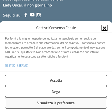
Lady Oscar: il non giornalino
Seguici su:
Gestisci Consenso Cookie
Indirizzo:
Viale Aldo Moro, 51 - 24021 Albino (Bg)
Centralino:
035/751389
Email:
bgis00900b@istruzione.it
Per fornire le migliori esperienze, utilizziamo tecnologie come i cookie per
Posta elettronica certificata (PEC):
bgis00900b@pec.istruzione.it
memorizzare e/o accedere alle informazioni del dispositivo. Il consenso a queste
tecnologie ci permetterà di elaborare dati come il comportamento di navigazione
Codice fiscale: 95002390169
o ID unici su questo sito. Non acconsentire o ritirare il consenso può influire
Codice meccanografico:
BGIS00900B
negativamente su alcune caratteristiche e funzioni.
Codice Indice delle Pubbliche Amministrazioni (IPA): istsc_bgis00900b
GESTISCI I SERVIZI
Codice unico di fatturazione (CUF): UFMHLX
Spazio web concesso in uso gratuito da
Web3king
, via Pertini 8 ALBINO
Accetta
(Bg)
Nega
Concept & Design by Designers Italia
- Versione del tema:
2.12.0
Visualizza le preferenze