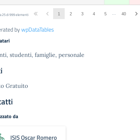
…
1
2
3
4
5
40
 a 25 di 999 elementi
rated by
wpDataTables
atari
ti, studenti, famiglie, personale
i
o Gratuito
atti
zzato da
ISIS Oscar Romero