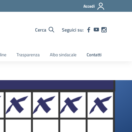
Accedi
Cerca
Seguici su:
line
Trasparenza
Albo sindacale
Contatti