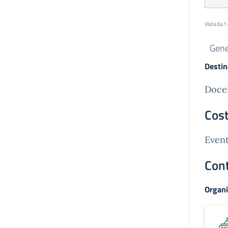
Vista da 1
Gene
Destin
Docen
Cost
Event
Cont
Organi