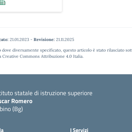
cato:
21.01.2023
-
Revisione:
21.11.2025
 dove diversamente specificato, questo articolo è stato rilasciato sot
a Creative Commons Attribuzione 4.0 Italia.
tituto statale di istruzione superiore
scar Romero
bino (Bg)
la
I Servizi