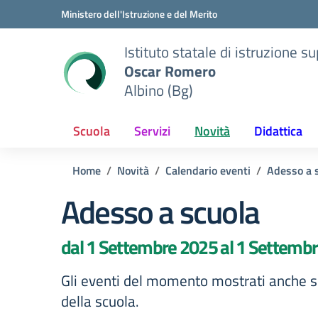
Vai ai contenuti
Vai al menu di navigazione
Vai al footer
Ministero dell'Istruzione e del Merito
Istituto statale di istruzione s
Oscar Romero
Albino (Bg)
Scuola
Servizi
Novità
Didattica
Home
Novità
Calendario eventi
Adesso a 
Adesso a scuola
dal 1 Settembre 2025 al 1 Settemb
Gli eventi del momento mostrati anche su
della scuola.