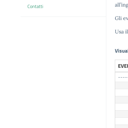
all’i
Contatti
Gli e
Usa i
Visua
EVE
----