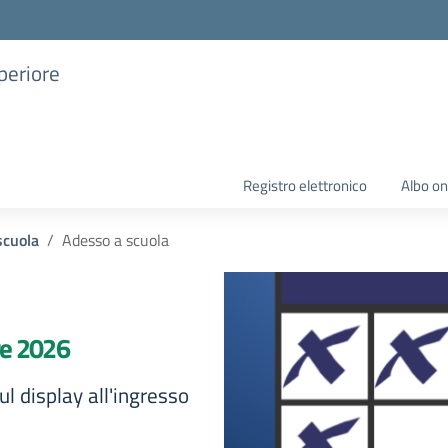
uperiore
Registro elettronico
Albo on
scuola
Adesso a scuola
re 2026
l display all'ingresso