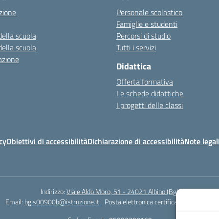
zione
Personale scolastico
Famiglie e studenti
della scuola
Percorsi di studio
della scuola
Tutti i servizi
azione
Didattica
Offerta formativa
Le schede didattiche
I progetti delle classi
cy
Obiettivi di accessibilità
Dichiarazione di accessibilità
Note legal
Indirizzo:
Viale Aldo Moro, 51 - 24021 Albino (Bg)
Email:
bgis00900b@istruzione.it
Posta elettronica certificata (PEC):
bgis0