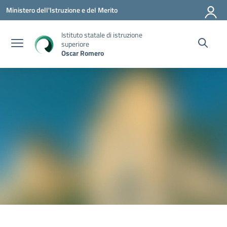
Vai ai contenuti
Vai al menu di navigazione
Vai al footer
Ministero dell'Istruzione e del Merito
Istituto statale di istruzione
superiore
Oscar Romero