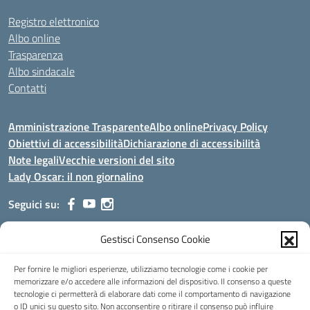
Registro elettronico
Albo online
Trasparenza
Albo sindacale
Contatti
Amministrazione Trasparente
Albo online
Privacy Policy
Obiettivi di accessibilità
Dichiarazione di accessibilità
Note legali
Vecchie versioni del sito
Lady Oscar: il non giornalino
Seguici su:
Gestisci Consenso Cookie
Indirizzo:
Viale Aldo Moro, 51 - 24021 Albino (Bg)
Centralino:
035/751389
Email:
bgis00900b@istruzione.it
Per fornire le migliori esperienze, utilizziamo tecnologie come i cookie per
Posta elettronica certificata (PEC):
bgis00900b@pec.istruzione.it
memorizzare e/o accedere alle informazioni del dispositivo. Il consenso a queste
tecnologie ci permetterà di elaborare dati come il comportamento di navigazione
Codice fiscale: 95002390169
o ID unici su questo sito. Non acconsentire o ritirare il consenso può influire