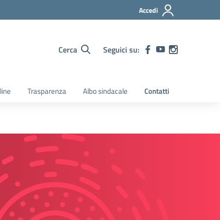
Accedi
Cerca
Seguici su:
line
Trasparenza
Albo sindacale
Contatti