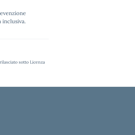
prevenzione
 inclusiva.
rilasciato sotto Licenza