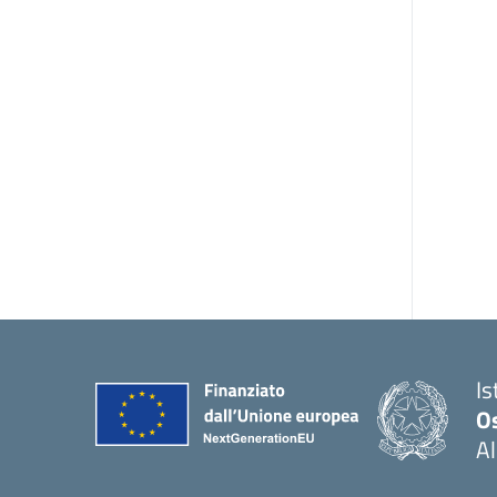
Is
O
Al