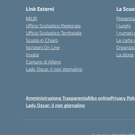
Link Esterni
La Scuo
MIUR
Presenta
Ufficio Scolastico Regionale
I luoghi
Ufficio Scolastico Territoriale
I numeri 
Scuola in Chiaro
Le carte 
Iscrizioni On Line
Organizz
Invalsi
La storia
Comune di Albino
Lady Oscar: il non giornalino
Amministrazione Trasparente
Albo online
Privacy Poli
Lady Oscar: il non giornalino