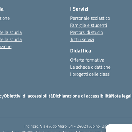
la
I Servizi
zione
Personale scolastico
Famiglie e studenti
della scuola
Percorsi di studio
della scuola
Tutti i servizi
azione
Didattica
Offerta formativa
Le schede didattiche
I progetti delle classi
cy
Obiettivi di accessibilità
Dichiarazione di accessibilità
Note legal
Indirizzo:
Viale Aldo Moro, 51 - 24021 Albino (Bg)