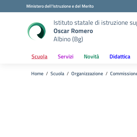
Vai ai contenuti
Vai al menu di navigazione
Vai al footer
Ministero dell'Istruzione e del Merito
Istituto statale di istruzione s
Oscar Romero
Albino (Bg)
Scuola
Servizi
Novità
Didattica
Home
Scuola
Organizzazione
Commission