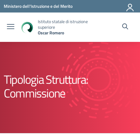
Vai ai contenuti
Vai al menu di navigazione
Vai al footer
Ministero dell'Istruzione e del Merito
Istituto statale di istruzione
superiore
Oscar Romero
Tipologia Struttura:
Commissione