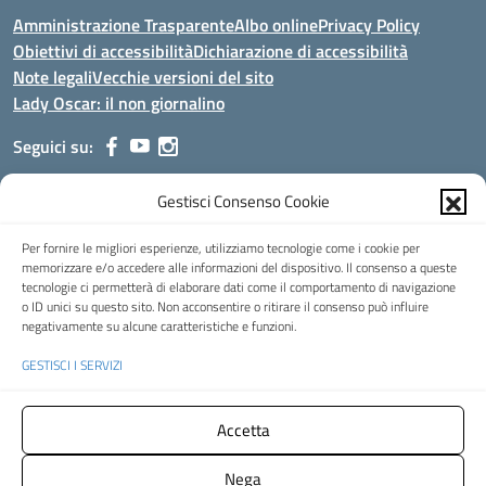
Amministrazione Trasparente
Albo online
Privacy Policy
Obiettivi di accessibilità
Dichiarazione di accessibilità
Note legali
Vecchie versioni del sito
Lady Oscar: il non giornalino
Seguici su:
Gestisci Consenso Cookie
Indirizzo:
Viale Aldo Moro, 51 - 24021 Albino (Bg)
Centralino:
035/751389
Email:
bgis00900b@istruzione.it
Per fornire le migliori esperienze, utilizziamo tecnologie come i cookie per
Posta elettronica certificata (PEC):
bgis00900b@pec.istruzione.it
memorizzare e/o accedere alle informazioni del dispositivo. Il consenso a queste
tecnologie ci permetterà di elaborare dati come il comportamento di navigazione
Codice fiscale: 95002390169
o ID unici su questo sito. Non acconsentire o ritirare il consenso può influire
Codice meccanografico:
BGIS00900B
negativamente su alcune caratteristiche e funzioni.
Codice Indice delle Pubbliche Amministrazioni (IPA): istsc_bgis00900b
GESTISCI I SERVIZI
Codice unico di fatturazione (CUF): UFMHLX
Spazio web concesso in uso gratuito da
Web3king
, via Pertini 8 ALBINO
Accetta
(Bg)
Nega