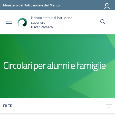
Vai ai contenuti
Vai al menu di navigazione
Vai al footer
Ministero dell'Istruzione e del Merito
Istituto statale di istruzione
superiore
Oscar Romero
Circolari per alunni e famiglie
FILTRI