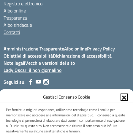
Registro elettronico
Albo online
Trasparenza
Albo sindacale
Contatti
Amministrazione Trasparente
Albo online
Privacy Policy
Obiettivi di accessibilità
Dichiarazione di accessibilità
Note legali
Vecchie versioni del sito
Lady Oscar: il non giornalino
Seguici su:
Gestisci Consenso Cookie
Indirizzo:
Viale Aldo Moro, 51 - 24021 Albino (Bg)
Centralino:
035/751389
Email:
bgis00900b@istruzione.it
Per fornire le migliori esperienze, utilizziamo tecnologie come i cookie per
Posta elettronica certificata (PEC):
bgis00900b@pec.istruzione.it
memorizzare e/o accedere alle informazioni del dispositivo. Il consenso a queste
tecnologie ci permetterà di elaborare dati come il comportamento di navigazione
Codice fiscale: 95002390169
o ID unici su questo sito. Non acconsentire o ritirare il consenso può influire
Codice meccanografico:
BGIS00900B
negativamente su alcune caratteristiche e funzioni.