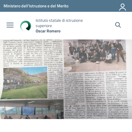
Vai ai contenuti
Vai al menu di navigazione
Vai al footer
Ministero dell'Istruzione e del Merito
Istituto statale di istruzione
superiore
Oscar Romero