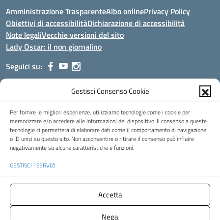
Amministrazione Trasparente
Albo online
Privacy Policy
Obiettivi di accessibilità
Dichiarazione di accessibilità
Note legali
Vecchie versioni del sito
Lady Oscar: il non giornalino
Seguici su:
Gestisci Consenso Cookie
Indirizzo:
Viale Aldo Moro, 51 - 24021 Albino (Bg)
Centralino:
035/751389
Email:
bgis00900b@istruzione.it
Per fornire le migliori esperienze, utilizziamo tecnologie come i cookie per
Posta elettronica certificata (PEC):
bgis00900b@pec.istruzione.it
memorizzare e/o accedere alle informazioni del dispositivo. Il consenso a queste
tecnologie ci permetterà di elaborare dati come il comportamento di navigazione
Codice fiscale: 95002390169
o ID unici su questo sito. Non acconsentire o ritirare il consenso può influire
Codice meccanografico:
BGIS00900B
negativamente su alcune caratteristiche e funzioni.
Codice Indice delle Pubbliche Amministrazioni (IPA): istsc_bgis00900b
GESTISCI I SERVIZI
Codice unico di fatturazione (CUF): UFMHLX
Spazio web concesso in uso gratuito da
Web3king
, via Pertini 8 ALBINO
Accetta
(Bg)
Nega