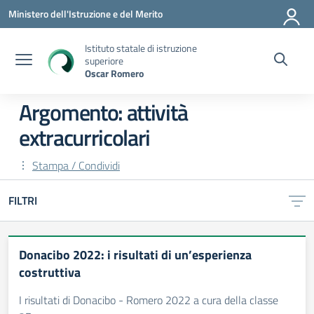
Vai ai contenuti
Vai al menu di navigazione
Vai al footer
Ministero dell'Istruzione e del Merito
Istituto statale di istruzione
superiore
Oscar Romero
Argomento: attività
extracurricolari
Stampa / Condividi
FILTRI
Donacibo 2022: i risultati di un’esperienza
costruttiva
I risultati di Donacibo - Romero 2022 a cura della classe