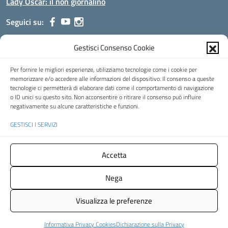
Lady Oscar: il non giornalino
Seguici su:
Gestisci Consenso Cookie
Indirizzo:
Viale Aldo Moro, 51 - 24021 Albino (Bg)
Centralino:
035/751389
Email:
bgis00900b@istruzione.it
Per fornire le migliori esperienze, utilizziamo tecnologie come i cookie per
Posta elettronica certificata (PEC):
bgis00900b@pec.istruzione.it
memorizzare e/o accedere alle informazioni del dispositivo. Il consenso a queste
tecnologie ci permetterà di elaborare dati come il comportamento di navigazione
Codice fiscale: 95002390169
o ID unici su questo sito. Non acconsentire o ritirare il consenso può influire
Codice meccanografico:
BGIS00900B
negativamente su alcune caratteristiche e funzioni.
Codice Indice delle Pubbliche Amministrazioni (IPA): istsc_bgis00900b
GESTISCI I SERVIZI
Codice unico di fatturazione (CUF): UFMHLX
Spazio web concesso in uso gratuito da
Web3king
, via Pertini 8 ALBINO
Accetta
(Bg)
Nega
Concept & Design by Designers Italia
- Versione del tema:
2.12.0
Visualizza le preferenze
Informativa Privacy Cookies
Dichiarazione sulla Privacy