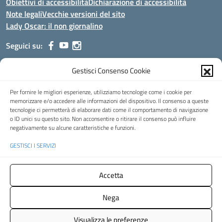
Obiettivi di accessibilità
Dichiarazione di accessibilità
Note legali
Vecchie versioni del sito
Lady Oscar: il non giornalino
Seguici su:
Gestisci Consenso Cookie
Indirizzo:
Viale Aldo Moro, 51 - 24021 Albino (Bg)
Centralino:
035/751389
Email:
bgis00900b@istruzione.it
Per fornire le migliori esperienze, utilizziamo tecnologie come i cookie per
Posta elettronica certificata (PEC):
bgis00900b@pec.istruzione.it
memorizzare e/o accedere alle informazioni del dispositivo. Il consenso a queste
tecnologie ci permetterà di elaborare dati come il comportamento di navigazione
Codice fiscale: 95002390169
o ID unici su questo sito. Non acconsentire o ritirare il consenso può influire
Codice meccanografico:
BGIS00900B
negativamente su alcune caratteristiche e funzioni.
Codice Indice delle Pubbliche Amministrazioni (IPA): istsc_bgis00900b
GESTISCI I SERVIZI
Codice unico di fatturazione (CUF): UFMHLX
Spazio web concesso in uso gratuito da
Web3king
, via Pertini 8 ALBINO
Accetta
(Bg)
Nega
Concept & Design by Designers Italia
- Versione del tema:
2.12.0
Visualizza le preferenze