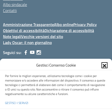
Albo sindacale
Contatti
Amministrazione Trasparente
Albo online
Privacy Policy
Obiettivi di accessibilità
Dichiarazione di accessibilità
Note legali
Vecchie versioni del sito
Lady Oscar: il non giornalino
Seguici su:
Gestisci Consenso Cookie
Indirizzo:
Viale Aldo Moro, 51 - 24021 Albino (Bg)
Centralino:
035/751389
Email:
bgis00900b@istruzione.it
Per fornire le migliori esperienze, utilizziamo tecnologie come i cookie per
Posta elettronica certificata (PEC):
bgis00900b@pec.istruzione.it
memorizzare e/o accedere alle informazioni del dispositivo. Il consenso a queste
tecnologie ci permetterà di elaborare dati come il comportamento di navigazione
Codice fiscale: 95002390169
o ID unici su questo sito. Non acconsentire o ritirare il consenso può influire
Codice meccanografico:
BGIS00900B
negativamente su alcune caratteristiche e funzioni.
Codice Indice delle Pubbliche Amministrazioni (IPA): istsc_bgis00900b
GESTISCI I SERVIZI
Codice unico di fatturazione (CUF): UFMHLX