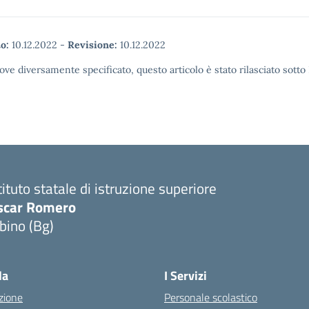
o:
10.12.2022
-
Revisione:
10.12.2022
ove diversamente specificato, questo articolo è stato rilasciato sott
tituto statale di istruzione superiore
scar Romero
bino (Bg)
la
I Servizi
zione
Personale scolastico