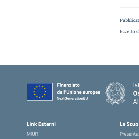
Pubblicat
Eccetto d
Is
O
Al
Link Esterni
La Scuo
MIUR
Presenta