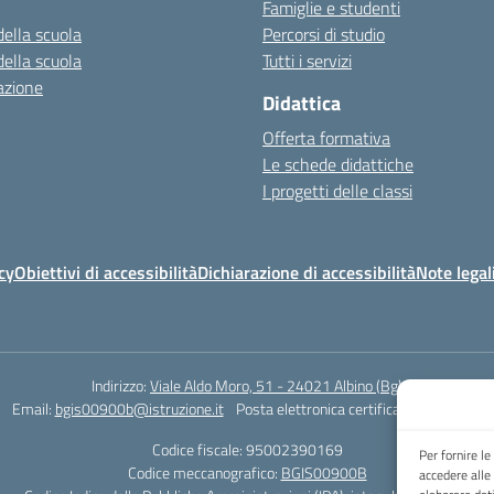
Famiglie e studenti
della scuola
Percorsi di studio
della scuola
Tutti i servizi
azione
Didattica
Offerta formativa
Le schede didattiche
I progetti delle classi
cy
Obiettivi di accessibilità
Dichiarazione di accessibilità
Note legal
Indirizzo:
Viale Aldo Moro, 51 - 24021 Albino (Bg)
Email:
bgis00900b@istruzione.it
Posta elettronica certificata (PEC):
bgis0
Codice fiscale: 95002390169
Per fornire l
Codice meccanografico:
BGIS00900B
accedere alle