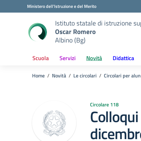
Vai ai contenuti
Vai al menu di navigazione
Vai al footer
Ministero dell'Istruzione e del Merito
Istituto statale di istruzione s
Oscar Romero
Albino (Bg)
Scuola
Servizi
Novità
Didattica
Home
Novità
Le circolari
Circolari per alun
Circolare 118
Colloqui
dicembr