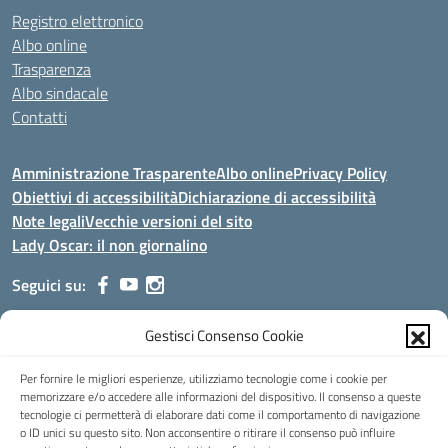
Registro elettronico
Albo online
Trasparenza
Albo sindacale
Contatti
Amministrazione Trasparente
Albo online
Privacy Policy
Obiettivi di accessibilità
Dichiarazione di accessibilità
Note legali
Vecchie versioni del sito
Lady Oscar: il non giornalino
Seguici su:
Gestisci Consenso Cookie
Indirizzo:
Viale Aldo Moro, 51 - 24021 Albino (Bg)
Centralino:
035/751389
Email:
bgis00900b@istruzione.it
Per fornire le migliori esperienze, utilizziamo tecnologie come i cookie per
Posta elettronica certificata (PEC):
bgis00900b@pec.istruzione.it
memorizzare e/o accedere alle informazioni del dispositivo. Il consenso a queste
tecnologie ci permetterà di elaborare dati come il comportamento di navigazione
Codice fiscale: 95002390169
o ID unici su questo sito. Non acconsentire o ritirare il consenso può influire
Codice meccanografico:
BGIS00900B