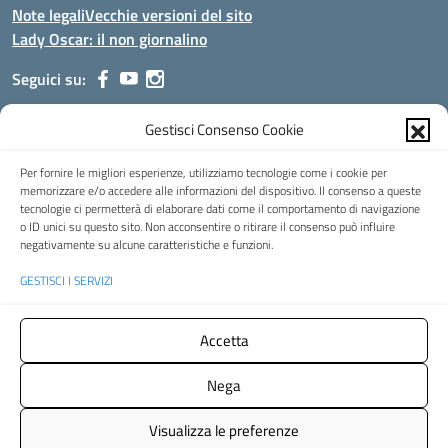
Note legali
Vecchie versioni del sito
Lady Oscar: il non giornalino
Seguici su:
Gestisci Consenso Cookie
Indirizzo:
Viale Aldo Moro, 51 - 24021 Albino (Bg)
Centralino:
035/751389
Email:
bgis00900b@istruzione.it
Per fornire le migliori esperienze, utilizziamo tecnologie come i cookie per
Posta elettronica certificata (PEC):
bgis00900b@pec.istruzione.it
memorizzare e/o accedere alle informazioni del dispositivo. Il consenso a queste
tecnologie ci permetterà di elaborare dati come il comportamento di navigazione
Codice fiscale: 95002390169
o ID unici su questo sito. Non acconsentire o ritirare il consenso può influire
Codice meccanografico:
BGIS00900B
negativamente su alcune caratteristiche e funzioni.
Codice Indice delle Pubbliche Amministrazioni (IPA): istsc_bgis00900b
GESTISCI I SERVIZI
Codice unico di fatturazione (CUF): UFMHLX
Spazio web concesso in uso gratuito da
Web3king
, via Pertini 8 ALBINO
Accetta
(Bg)
Nega
Concept & Design by Designers Italia
- Versione del tema:
2.12.0
Visualizza le preferenze