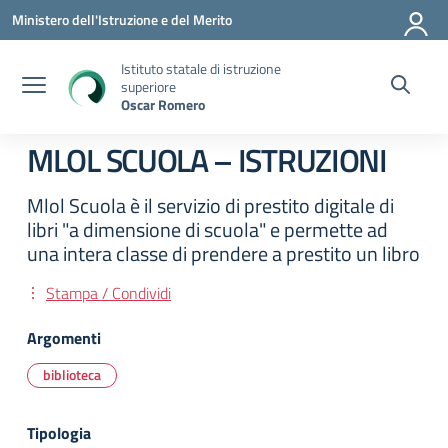
Vai ai contenuti
Vai al menu di navigazione
Vai al footer
Ministero dell'Istruzione e del Merito
Istituto statale di istruzione
superiore
Oscar Romero
MLOL SCUOLA – ISTRUZIONI
Mlol Scuola è il servizio di prestito digitale di
libri "a dimensione di scuola" e permette ad
una intera classe di prendere a prestito un libro
Stampa / Condividi
Argomenti
biblioteca
Tipologia