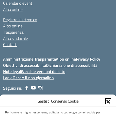
Calendario eventi
Albo online
Registro elettronico
Albo online
Trasparenza
Albo sindacale
Contatti
Amministrazione Trasparente
Albo online
Privacy Policy
Obiettivi di accessibilità
Dichiarazione di accessibilità
Note legali
Vecchie versioni del sito
Lady Oscar: il non giornalino
Seguici su:
Gestisci Consenso Cookie
Indirizzo:
Viale Aldo Moro, 51 - 24021 Albino (Bg)
Centralino:
035/751389
Email:
bgis00900b@istruzione.it
Per fornire le migliori esperienze, utilizziamo tecnologie come i cookie per
Posta elettronica certificata (PEC):
bgis00900b@pec.istruzione.it