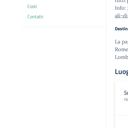
tutti
Costi
Info:
ali-d
Contatti
Destin
La pa
Romer
Lomb
Luo
S
vi