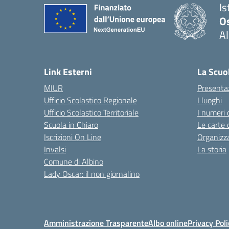
Is
O
Al
Link Esterni
La Scuo
MIUR
Presenta
Ufficio Scolastico Regionale
I luoghi
Ufficio Scolastico Territoriale
I numeri 
Scuola in Chiaro
Le carte 
Iscrizioni On Line
Organizz
Invalsi
La storia
Comune di Albino
Lady Oscar: il non giornalino
Amministrazione Trasparente
Albo online
Privacy Poli