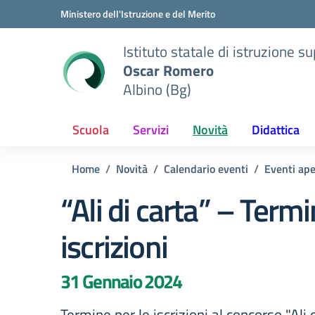
Vai ai contenuti
Vai al menu di navigazione
Vai al footer
Ministero dell'Istruzione e del Merito
Istituto statale di istruzione s
Oscar Romero
Albino (Bg)
Scuola
Servizi
Novità
Didattica
Home
Novità
Calendario eventi
Eventi ape
“Ali di carta” – Term
iscrizioni
31 Gennaio 2024
Termine per le iscrizioni al concorso "Ali d