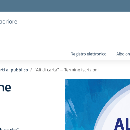
uperiore
Registro elettronico
Albo on
rti al pubblico
“Ali di carta” – Termine iscrizioni
ine
i carta".