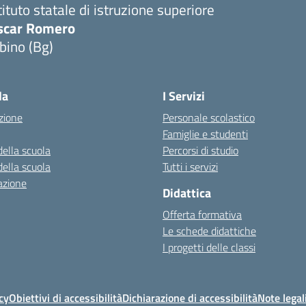
tituto statale di istruzione superiore
scar Romero
bino (Bg)
la
I Servizi
zione
Personale scolastico
Famiglie e studenti
della scuola
Percorsi di studio
della scuola
Tutti i servizi
azione
Didattica
Offerta formativa
Le schede didattiche
I progetti delle classi
cy
Obiettivi di accessibilità
Dichiarazione di accessibilità
Note legal