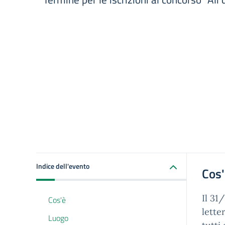
Indice dell'evento
Cos
Il 31
Cos'è
lette
Luogo