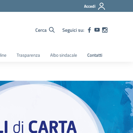
Accedi
Cerca
Seguici su:
line
Trasparenza
Albo sindacale
Contatti