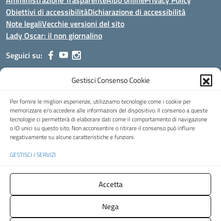
Amministrazione Trasparente
Albo online
Privacy Policy
Obiettivi di accessibilità
Dichiarazione di accessibilità
Note legali
Vecchie versioni del sito
Lady Oscar: il non giornalino
Seguici su:
Gestisci Consenso Cookie
Indirizzo:
Viale Aldo Moro, 51 - 24021 Albino (Bg)
Centralino:
035/751389
Email:
bgis00900b@istruzione.it
Per fornire le migliori esperienze, utilizziamo tecnologie come i cookie per
Posta elettronica certificata (PEC):
bgis00900b@pec.istruzione.it
memorizzare e/o accedere alle informazioni del dispositivo. Il consenso a queste
tecnologie ci permetterà di elaborare dati come il comportamento di navigazione
Codice fiscale: 95002390169
o ID unici su questo sito. Non acconsentire o ritirare il consenso può influire
Codice meccanografico:
BGIS00900B
negativamente su alcune caratteristiche e funzioni.
Codice Indice delle Pubbliche Amministrazioni (IPA): istsc_bgis00900b
GESTISCI I SERVIZI
Codice unico di fatturazione (CUF): UFMHLX
Spazio web concesso in uso gratuito da
Web3king
, via Pertini 8 ALBINO
Accetta
(Bg)
Nega
Concept & Design by Designers Italia
- Versione del tema: