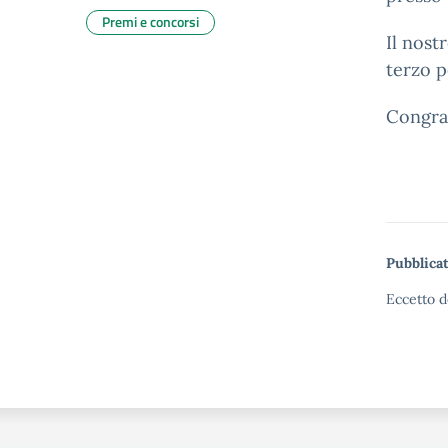
Premi e concorsi
Il nost
terzo p
Congrat
Pubblicat
Eccetto d