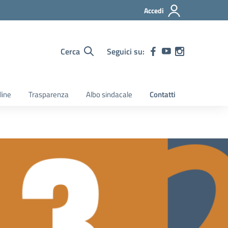
Accedi
Cerca
Seguici su:
line
Trasparenza
Albo sindacale
Contatti