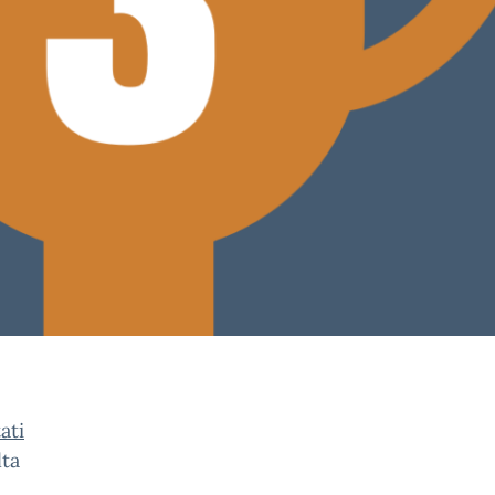
ati
lta