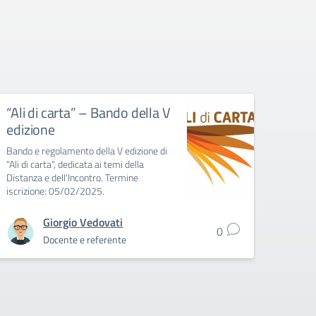
“Ali di carta” – Bando della V
“Ali 
edizione
ediz
Bando e regolamento della V edizione di
Con le
"Ali di carta", dedicata ai temi della
chiusa 
Distanza e dell'Incontro. Termine
carta",
iscrizione: 05/02/2025.
171 co
Giorgio Vedovati
0
Docente e referente