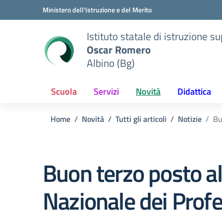
Vai ai contenuti
Vai al menu di navigazione
Vai al footer
Ministero dell'Istruzione e del Merito
Istituto statale di istruzione s
Oscar Romero
Albino (Bg)
Scuola
Servizi
Novità
Didattica
Home
Novità
Tutti gli articoli
Notizie
Bu
Buon terzo posto al
Nazionale dei Profe