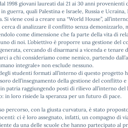
dal 1998 giovani laureati dai 21 ai 30 anni provenienti 
 in guerra, quali Palestina e Israele, Russia e Ucraina,
a. Si viene così a creare una “World House”, all’interno
i cerca di analizzare il conflitto senza demonizzarlo, 
ndolo come dimensione che fa parte della vita di rel
cuno di noi. L’obiettivo è proporre una gestione del co
enerata, cercando di disarmarsi a vicenda e tenare d
arci a chi consideriamo come nemico, partendo dall’
umano integrale» non esclude nessuno.
degli studenti formati all’interno di questo progetto
esoro dell’insegnamento della gestione del conflitto e
 in patria raggiungendo posti di rilievo all’interno del
: in loro risiede la speranza per un futuro di pace.
so percorso, con la giusta curvatura, è stato propost
ocenti: ci è loro assegnato, infatti, un compagno di vi
ente da una delle scuole che hanno partecipato al p