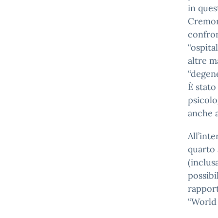
in ques
Cremon
confron
“ospital
altre m
“degene
È stato
psicolo
anche a
All’int
quarto 
(inclus
possibi
rapport
“World