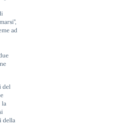
i
marsi”,
sieme ad
 due
one
i del
ne
 la
si
 della