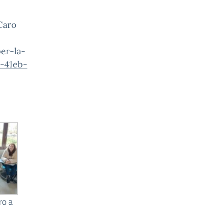
 Caro
er-la-
3-41eb-
ro a