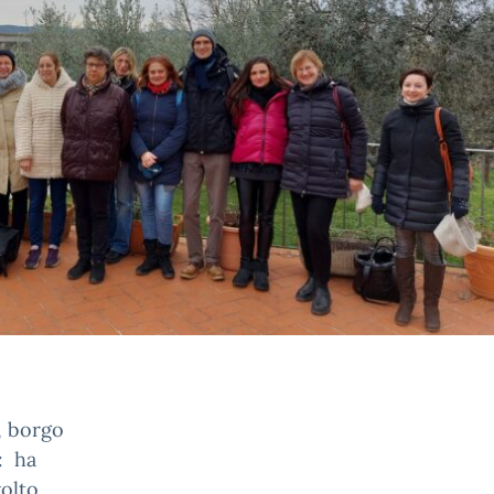
, borgo
: ha
volto