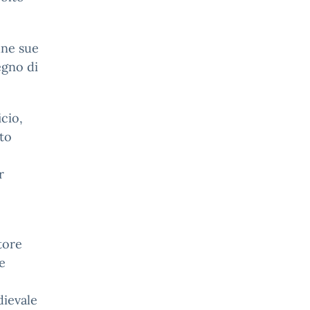
une sue
egno di
icio,
uto
r
tore
e
dievale