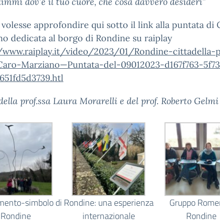
 dimmi dov’è il tuo cuore, che cosa davvero desideri”
 volesse approfondire qui sotto il link alla puntata di
o dedicata al borgo di Rondine su raiplay
/www.raiplay.it/video/
2023/01/Rondine-cittadella-
p
Caro-Marziano—
Puntata-del-09012023-d167f763-
5f7
651fd5d3739.
htl
della prof.ssa Laura Morarelli e del prof. Roberto Gelmi
mento-simbolo di
Rondine: una esperienza
Gruppo Rome
Rondine
internazionale
Rondine