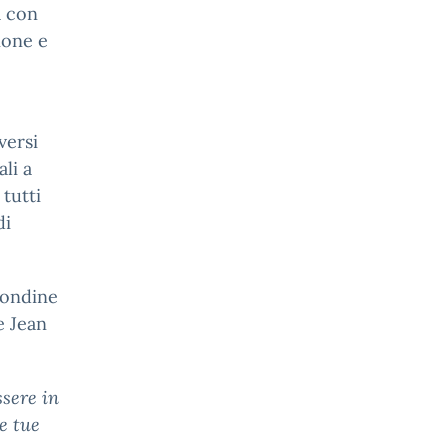
a con
ione e
versi
li a
tutti
di
Rondine
e Jean
ssere in
le tue