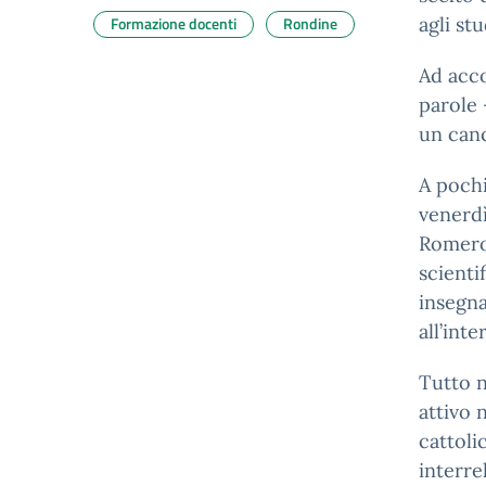
Formazione docenti
Rondine
agli st
Ad acco
parole 
un canc
A pochi
venerdì
Romero 
scienti
insegna
all’int
Tutto n
attivo 
cattoli
interre