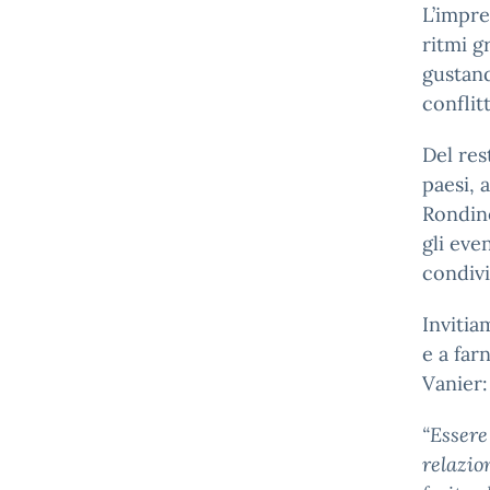
L’impre
ritmi g
gustand
conflit
Del res
paesi, 
Rondine
gli even
condivi
Invitia
e a far
Vanier:
“Essere
relazio