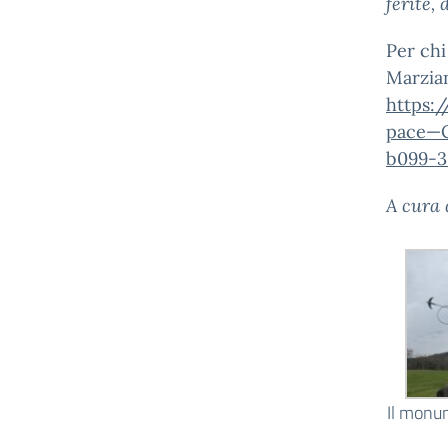
ferite,
Per chi
Marzian
https:/
pace—
b099-3
A cura 
Il monu