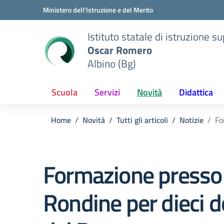
Vai ai contenuti
Vai al menu di navigazione
Vai al footer
Ministero dell'Istruzione e del Merito
Istituto statale di istruzione s
Oscar Romero
Albino (Bg)
Scuola
Servizi
Novità
Didattica
Home
Novità
Tutti gli articoli
Notizie
Fo
Formazione presso
Rondine per dieci d