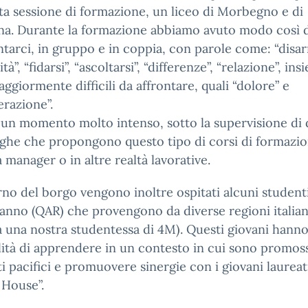
ta sessione di formazione, un liceo di Morbegno e di
a. Durante la formazione abbiamo avuto modo così d
tarci, in gruppo e in coppia, con parole come: “disar
ità”, “fidarsi”, “ascoltarsi”, “differenze”, “relazione”, in
aggiormente difficili da affrontare, quali “dolore” e
razione”.
 un momento molto intenso, sotto la supervisione di
ghe che propongono questo tipo di corsi di formazi
 manager o in altre realtà lavorative.
erno del borgo vengono inoltre ospitati alcuni student
anno (QAR) che provengono da diverse regioni italia
a una nostra studentessa di 4M). Questi giovani hanno
lità di apprendere in un contesto in cui sono promos
i pacifici e promuovere sinergie con i giovani laureati
 House”.