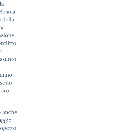
da
 Bosnia
 della
ma
azione
nflitto
i
assunto
 hanno
 sono
 loro
o anche
aggio
rogetto