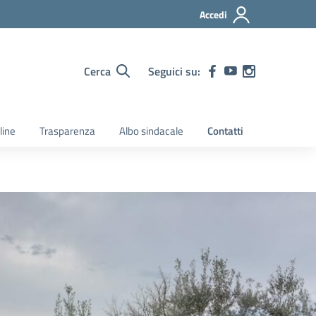
Accedi
Cerca
Seguici su:
line
Trasparenza
Albo sindacale
Contatti