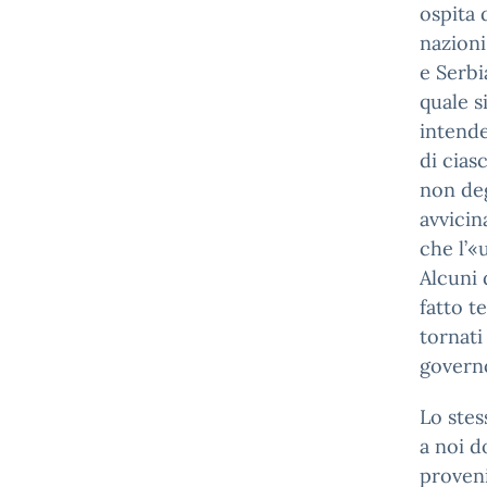
ospita 
nazioni
e Serbi
quale s
intende
di cias
non deg
avvicin
che l’«
Alcuni 
fatto t
tornati
governo
Lo stes
a noi d
proveni