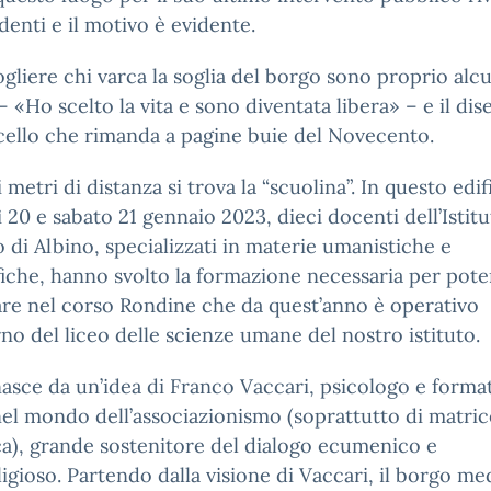
udenti e il motivo è evidente.
gliere chi varca la soglia del borgo sono proprio alc
– «Ho scelto la vita e sono diventata libera» – e il dis
ello che rimanda a pagine buie del Novecento.
 metri di distanza si trova la “scuolina”. In questo edif
 20 e sabato 21 gennaio 2023, dieci docenti dell’Istit
di Albino, specializzati in materie umanistiche e
fiche, hanno svolto la formazione necessaria per pote
re nel corso Rondine che da quest’anno è operativo
erno del liceo delle scienze umane del nostro istituto.
asce da un’idea di Franco Vaccari, psicologo e forma
nel mondo dell’associazionismo (soprattutto di matric
ca), grande sostenitore del dialogo ecumenico e
ligioso. Partendo dalla visione di Vaccari, il borgo me