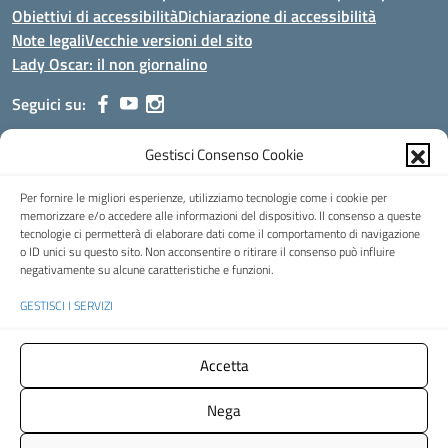
Obiettivi di accessibilità
Dichiarazione di accessibilità
Note legali
Vecchie versioni del sito
Lady Oscar: il non giornalino
Seguici su:
Gestisci Consenso Cookie
Indirizzo:
Viale Aldo Moro, 51 - 24021 Albino (Bg)
Centralino:
035/751389
Email:
bgis00900b@istruzione.it
Per fornire le migliori esperienze, utilizziamo tecnologie come i cookie per
Posta elettronica certificata (PEC):
bgis00900b@pec.istruzione.it
memorizzare e/o accedere alle informazioni del dispositivo. Il consenso a queste
tecnologie ci permetterà di elaborare dati come il comportamento di navigazione
Codice fiscale: 95002390169
o ID unici su questo sito. Non acconsentire o ritirare il consenso può influire
Codice meccanografico:
BGIS00900B
negativamente su alcune caratteristiche e funzioni.
Codice Indice delle Pubbliche Amministrazioni (IPA): istsc_bgis00900b
GESTISCI I SERVIZI
Codice unico di fatturazione (CUF): UFMHLX
Spazio web concesso in uso gratuito da
Web3king
, via Pertini 8 ALBINO
Accetta
(Bg)
Nega
Concept & Design by Designers Italia
- Versione del tema: