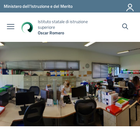
Vai ai contenuti
Vai al menu di navigazione
Vai al footer
Ministero dell'Istruzione e del Merito
Istituto statale di istruzione
superiore
Oscar Romero