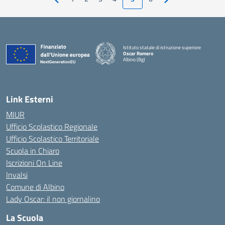
Pagina precedente
Pagina successiva
Istituto statale di istruzione superiore
Oscar Romero
Albino (Bg)
Link Esterni
MIUR
Ufficio Scolastico Regionale
Ufficio Scolastico Territoriale
Scuola in Chiaro
Iscrizioni On Line
Invalsi
Comune di Albino
Lady Oscar: il non giornalino
La Scuola