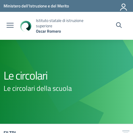
Vai ai contenuti
Vai al menu di navigazione
Vai al footer
Ministero dell'Istruzione e del Merito
Istituto statale di istruzione
superiore
Oscar Romero
Le circolari
Le circolari della scuola
FILTRI